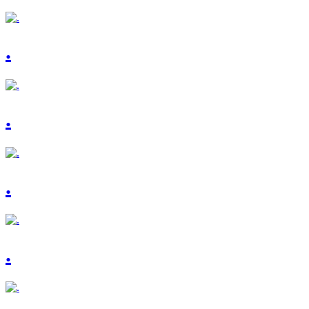
.
.
.
.