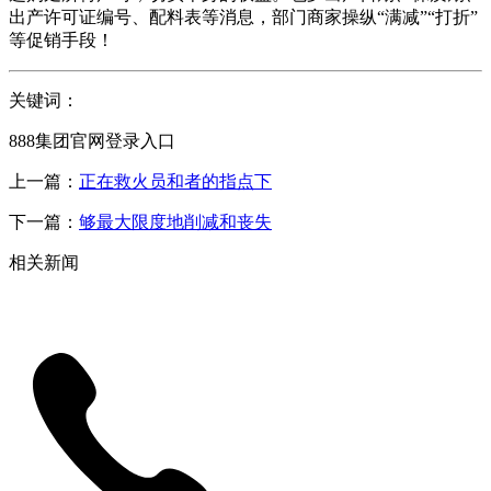
出产许可证编号、配料表等消息，部门商家操纵“满减”“打折”
等促销手段！
关键词：
888集团官网登录入口
上一篇：
正在救火员和者的指点下
下一篇：
够最大限度地削减和丧失
相关新闻