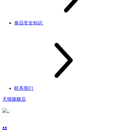
食品安全知识
联系我们
天猫旗舰店
..