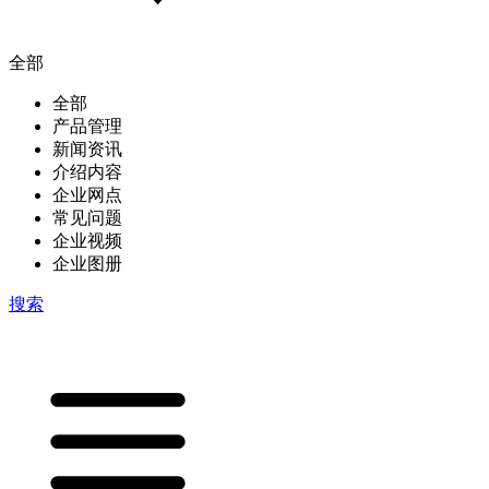
全部
全部
产品管理
新闻资讯
介绍内容
企业网点
常见问题
企业视频
企业图册
搜索