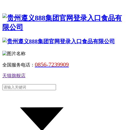
0856-7239909
全国服务电话：
天猫旗舰店