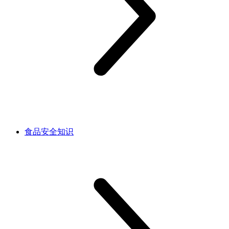
食品安全知识