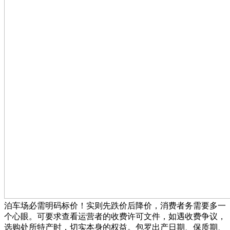
泊车场必需明码标价！实则先跌价后降价，消费者务需要多一
个心眼。可要求查看运营者的收费许可文件，如遇收费争议，
选购处所特产时，切实本身的权益。包罗出产日期、保质期、