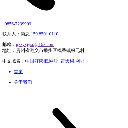
0856-7239909
联系人：简总
159 8501 0110
邮箱：
gzzyxjysp@163.com
地址：贵州省遵义市播州区枫香镇枫元村
中文域名：
中国好辣椒.网址
雷天椒.网址
首页
关于我们