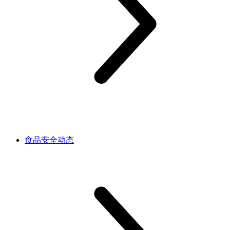
食品安全动态