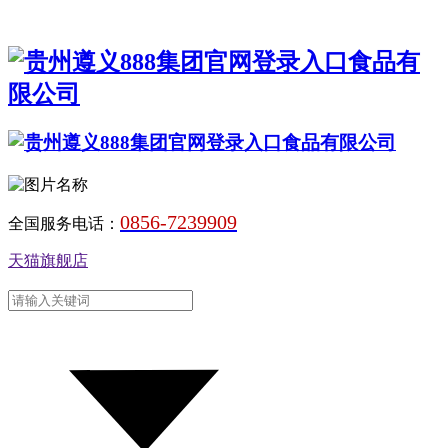
0856-7239909
全国服务电话：
天猫旗舰店