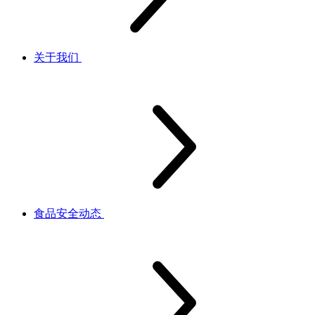
关于我们
食品安全动态