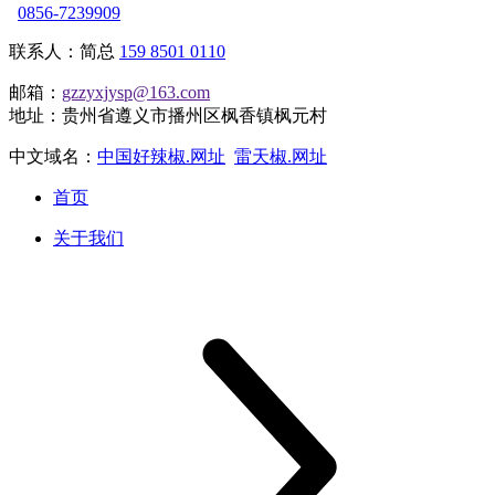
0856-7239909
联系人：简总
159 8501 0110
邮箱：
gzzyxjysp@163.com
地址：贵州省遵义市播州区枫香镇枫元村
中文域名：
中国好辣椒.网址
雷天椒.网址
首页
关于我们