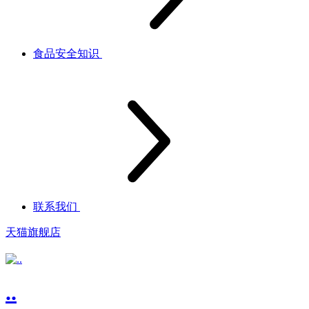
食品安全知识
联系我们
天猫旗舰店
..