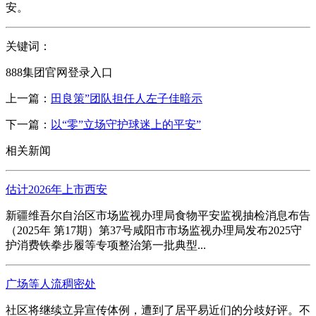
安。
关键词：
888集团官网登录入口
上一篇：
田良策”团队担任人左子佳暗示
下一篇：
以“零”立场守护球迷上的平安”
相关新闻
估计2026年上市西安
新疆维吾尔自治区市场监视办理局食物平安监视抽检消息布告
（2025年 第17期）第37号咸阳市市场监视办理局发布2025守
护消费铁拳步履等专项整治第一批典型...
广场等人流稠密处
社区将继续立异宣传体例，遭到了居平易近们的分歧好评。不