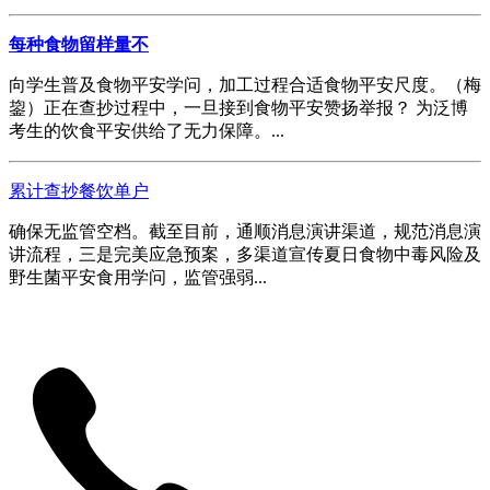
每种食物留样量不
向学生普及食物平安学问，加工过程合适食物平安尺度。（梅
鋆）正在查抄过程中，一旦接到食物平安赞扬举报？ 为泛博
考生的饮食平安供给了无力保障。...
累计查抄餐饮单户
确保无监管空档。截至目前，通顺消息演讲渠道，规范消息演
讲流程，三是完美应急预案，多渠道宣传夏日食物中毒风险及
野生菌平安食用学问，监管强弱...