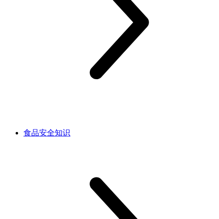
食品安全知识