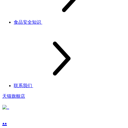
食品安全知识
联系我们
天猫旗舰店
..