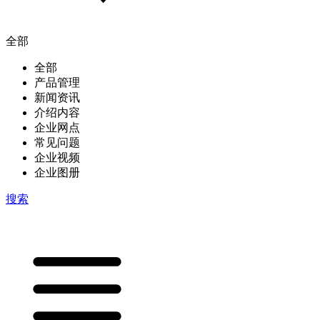
全部
全部
产品管理
新闻资讯
介绍内容
企业网点
常见问题
企业视频
企业图册
搜索