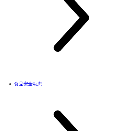
食品安全动态