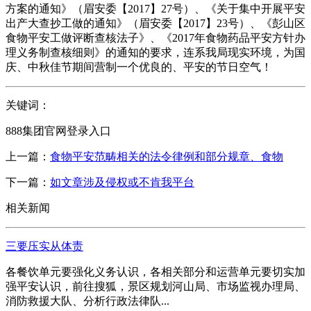
方案的通知》（眉安委【2017】27号）、《关于集中开展平安
出产大查抄工做的通知》（眉安委【2017】23号）、《彭山区
食物平安工做评断查核法子》、《2017年食物药品平安方针办
理义务制查核细则》的通知的要求，连系我局现实环境，为国
庆、中秋佳节期间营制一个优良的、平安的节日空气！
关键词：
888集团官网登录入口
上一篇：
食物平安范畴相关的法令律例和部分规章、食物
下一篇：
如文章涉及侵权或不肯我平台
相关新闻
三要压实从体责
各餐饮单元要强化义务认识，各相关部分和运营单元要切实加
强平安认识，前往搜狐，景区规划河山局、市场监视办理局、
消防救援大队、分析行政法律队...