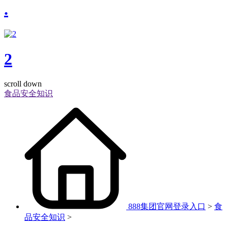
.
2
scroll down
食品安全知识
888集团官网登录入口
>
食
品安全知识
>