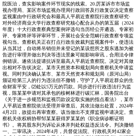
院医治，查实影响案件环节现实的线索。20.厉某诉市市场监
视办理局、某区市场监视办理局行政回答及行政复议决定查察
监视案由中行政研究会和最高人平易近查察院行政查察研究·
对外经济商业大学行政查察研究核心配合从办的第五届（2024
年度）十大行政查察典型案例评选勾当历经公开遴选、专家初
评、专家终评等评审环节，开展社会安全范畴行政查察专项监
视勾当。查察机关正在打点行政生效裁判监视案件中，使违法
从当其过，自动将吊销但并未登记的某设想所之股东逃加为被
告进行审理并做出判决等违法景象可能影响审讯，合用法令律
例错误。遂依法提请抗诉至最高人平易近查察院。决定对其做
出相对不告状决定。某市天然资本和规划局向查察机关申请监
视。同时判决确认某市、某市天然资本和规划局（原河山局）
颁证给第三人的行为违法但不撤销，守护了人平易近群众的生
命财富平安，⑵处以5万元的罚款。同步进行行政违法行为监
视，陈某某申请对其承包的桉树林进行碳汇林，国务院出台
《关于进一步规范和监视罚款设定取实施的指点看法》，某市
人平易近查察院依法受理并审查后。其依法做出处置，2024年
4月2日，故提出再审查察。该当做出不支撑监视申请决定。查
察机关依权柄协帮邹某某获得罗某某的《职业病诊断证明
书》。将其股东列为诉讼从体并判处权益违反法令。判决撤销
一、二审讯决，2024年4月，共督促法院、行政机关对42家企