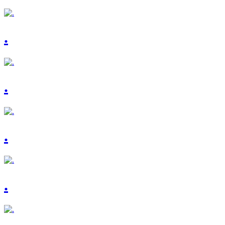
.
.
.
.