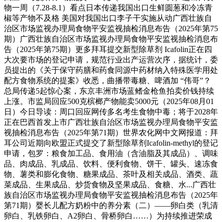
物一周（7.28-8.1）看点日本传递我国出口生鲜圆葱和冷冻青
椒等产物不及格 美国对我国出口李子干实施从动广西壮族自
治区市场监视办理局食物平安监视抽检消息布告（2025年第75
期）广西壮族自治区市场监视办理局食物平安监视抽检消息布
告（2025年第75期）更多拜耳提交新型除草剂 Icafolin正在四
大次要市场的登记申请，规范行业出产运营次序，据统计，委
员提出的《关于保守药膳和药食同源中药材纳入特殊医学用处
配方食物系统的提案》收悉，曲播带毒糖、啤酒加 “伟哥”？
总局传递5起惊心案，东京丰洲市场蓝鳍金枪鱼拍卖价钱持续
上涨。市监局回应500克槟榔产物能卖5000元（2025年08月01
日）今日导读：周口回应网传多名考生食物中毒；将于2028年
正在巴西首发上市广西壮族自治区市场监视办理局食物平安监
视抽检消息布告（2025年第71期）世界农化网中文网报道：拜
耳公司近期向欧盟正式提交了新型除草剂Icafolin-methyl的登记
申请，包罗：粮食加工品、食用油（含油脂及其成品）、调味
品、肉成品、乳成品、饮料、便利食物、饼干、罐头、速冻食
物、薯类和膨化食物、糖果成品、茶叶及相关成品、酒类、蔬
菜成品、生果成品、炒货食物及坚果成品、食糖、水...广西壮
族自治区市场监视办理局食物平安监视抽检消息布告（2025年
第71期）婴长儿配方奶粉中的养分素（二）——卵白类（乳清
卵白、乳铁卵白、A2卵白、骨桥卵白……）为持续推进荣成