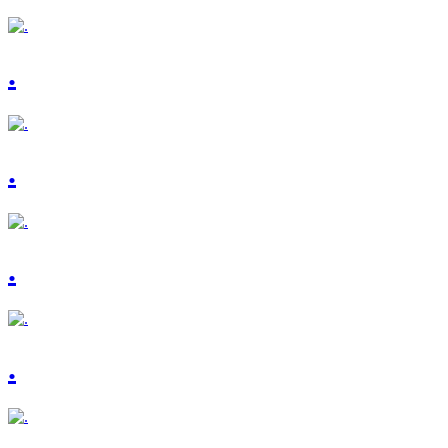
.
.
.
.