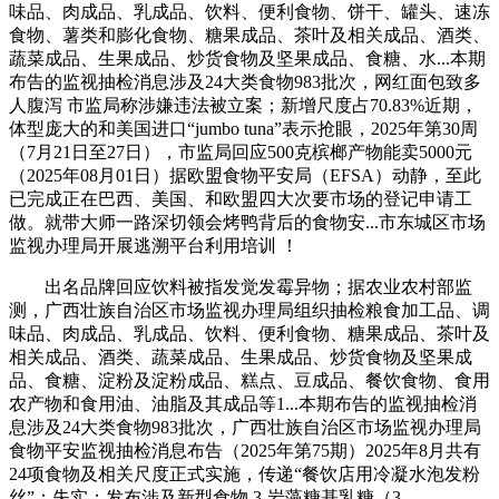
味品、肉成品、乳成品、饮料、便利食物、饼干、罐头、速冻
食物、薯类和膨化食物、糖果成品、茶叶及相关成品、酒类、
蔬菜成品、生果成品、炒货食物及坚果成品、食糖、水...本期
布告的监视抽检消息涉及24大类食物983批次，网红面包致多
人腹泻 市监局称涉嫌违法被立案；新增尺度占70.83%近期，
体型庞大的和美国进口“jumbo tuna”表示抢眼，2025年第30周
（7月21日至27日），市监局回应500克槟榔产物能卖5000元
（2025年08月01日）据欧盟食物平安局（EFSA）动静，至此
已完成正在巴西、美国、和欧盟四大次要市场的登记申请工
做。就带大师一路深切领会烤鸭背后的食物安...市东城区市场
监视办理局开展逃溯平台利用培训 ！
出名品牌回应饮料被指发觉发霉异物；据农业农村部监
测，广西壮族自治区市场监视办理局组织抽检粮食加工品、调
味品、肉成品、乳成品、饮料、便利食物、糖果成品、茶叶及
相关成品、酒类、蔬菜成品、生果成品、炒货食物及坚果成
品、食糖、淀粉及淀粉成品、糕点、豆成品、餐饮食物、食用
农产物和食用油、油脂及其成品等1...本期布告的监视抽检消
息涉及24大类食物983批次，广西壮族自治区市场监视办理局
食物平安监视抽检消息布告（2025年第75期）2025年8月共有
24项食物及相关尺度正式实施，传递“餐饮店用冷凝水泡发粉
丝”：失实；发布涉及新型食物 3-岩藻糖基乳糖（3-