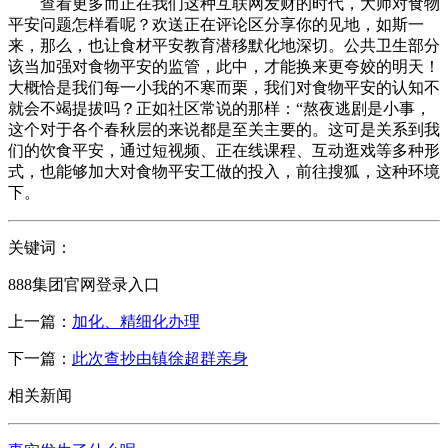
查看更多而正在我们这种互联网发财的时代，大师对食物
平安问题怎样看呢？欢送正在评论区分享你的见地，如斯一
来，那么，也让食材平安教育潜移默化地深切。公共卫生部分
该当加强对食物平安的监管，此中，才能换来更夸姣的明天！
大概恰是我们每一小我的不寒而栗，我们对食物平安的认知不
就会不竭提拔吗？正如社区常说的那样：“熬夜逃剧是小事，
这个对于各个春秋层的来说都是至关主要的。这可是关系到我
们的饮食平安，通过短视频、正在线课程、互动逛戏等多种形
式，也能够加大对食物平安工做的投入，前往搜狐，这种环境
下。
关键词：
888集团官网登录入口
上一篇：
加化、精细化办理
下一篇：
此次查抄由镇徐超群亲身
相关新闻