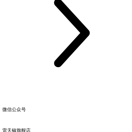
微信公众号
雷天椒旗舰店