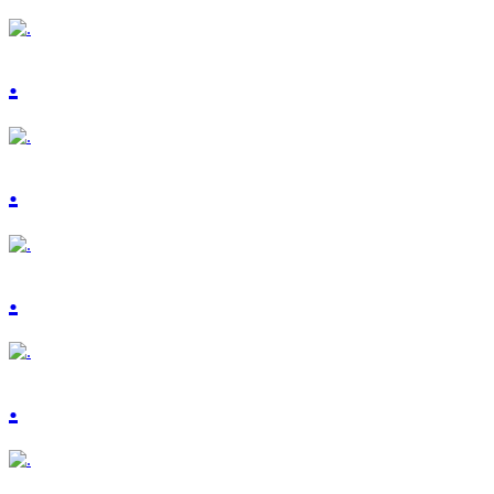
.
.
.
.