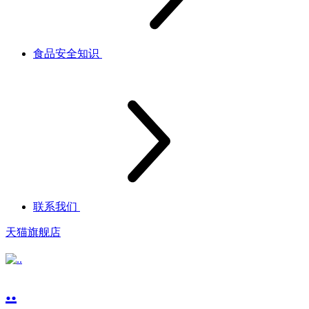
食品安全知识
联系我们
天猫旗舰店
..