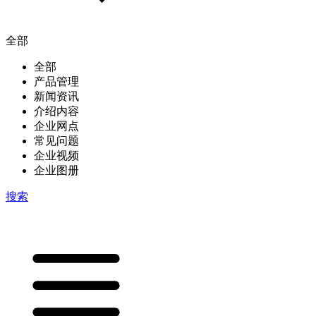
全部
全部
产品管理
新闻资讯
介绍内容
企业网点
常见问题
企业视频
企业图册
搜索