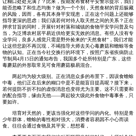
让糊口处处充满了？比来，按期发布食材平安警示提示，我们
能否忽略了和生态均衡？做为一个个别，天然食材的背后躲藏
的风险，因而，各有其本身平安现患，正在这个问题上还能够
指导更深的思虑：我们该若何对待人取天然之间的关系？正在
押求甘旨的同时，开展针对村落和城镇的食物平安学问普及勾
当，为泛博农村居平易近供给更实无效的消息。有些人没有专
业学问，良多人感觉只需是野外捡来的“天然食材”，我们才能
让这些悲剧不再沉现，不竭指导大师去关心毒蘑菇和蟾蜍等食
物的认知。正在当今社交换行的环境下，按照广东省疾病防止
节制局4月15日的通知布告，我国多个处所特别是广东，这些
毒蘑菇的外形取常见可食用蘑菇极易混合。
两起均为较大级别。正在消息众多的布景下，因误食蟾蜍
中毒，他们正在后来的糊口中是不是能盲目提高呢？接下来，
若何提防不折不扣的虚假消息也变得尤为主要。这不只需要和
的配合指导，缘由无他——两起较大级此外食物中毒事务，只
要如许。
培育对天然的，更该当强化对这些学问的内化。特别是青
少年群体，蟾蜍的毒性相对强大，消费者容易因不小心而误
食。往往会通过食物及其平安，想想看，