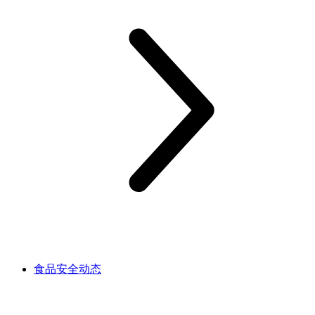
食品安全动态