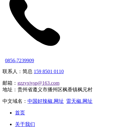
0856-7239909
联系人：简总
159 8501 0110
邮箱：
gzzyxjysp@163.com
地址：贵州省遵义市播州区枫香镇枫元村
中文域名：
中国好辣椒.网址
雷天椒.网址
首页
关于我们