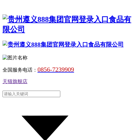
0856-7239909
全国服务电话：
天猫旗舰店