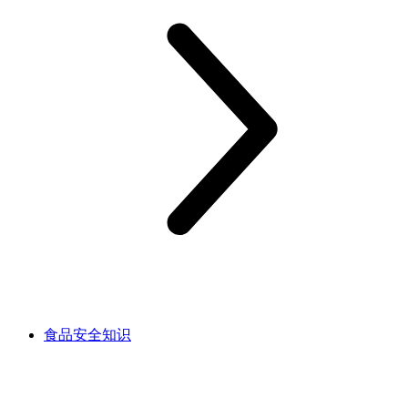
食品安全知识