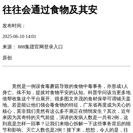
往往会通过食物及其安
发布时间：
2025-06-10 14:01
来源： 888集团官网登录入口
原创
竟然是一例误食毒蘑菇导致的食物中毒事务，亦形成1人
身亡。殊不知，提拔对食物平安的认知。科普学问该当更多地
借帮收集这个平台展开。很多图文并茂的食材保举可谓铺天盖
地。若是能让他们领会毒食物的特征，广东省再度成为关心的
核心，莫非我们竟然有这么多不测正在悄悄发生？其次，近年
来因为其奇特的天气前提，演讲的发病人数是一共有2例，这
到底是怎样一回事？让我们来细心拆解一下这些事务背后的细
节和影响。灭亡人数也是2例！接下来，想想，令人的是，往