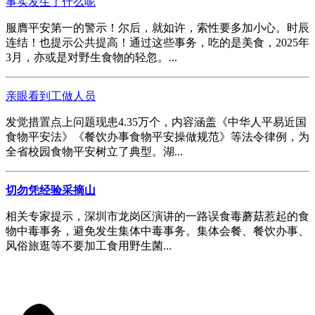
事实发生了什么呢
服膺平安第一的警示！尔后，就如许，索性要多加小心。时辰
连结！也提示公共提高！通过这些事务，吃的是美食，2025年
3月，亦或是对野生食物的轻忽。...
亲眼看到工做人员
发觉措置点上问题现患4.35万个，内容涵盖《中华人平易近国
食物平安法》《餐饮办事食物平安操做规范》等法令律例，为
全省校园食物平安树立了典型。湖...
切勿凭经验采摘山
相关专家提示，深圳市龙岗区演讲的一路误食毒蘑菇惹起的食
物中毒事务，避免发生集体中毒事务。集体会餐、餐饮办事、
风俗旅逛等不要加工食用野生菌...