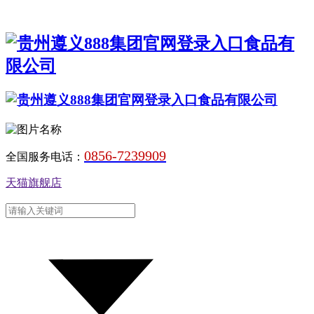
0856-7239909
全国服务电话：
天猫旗舰店