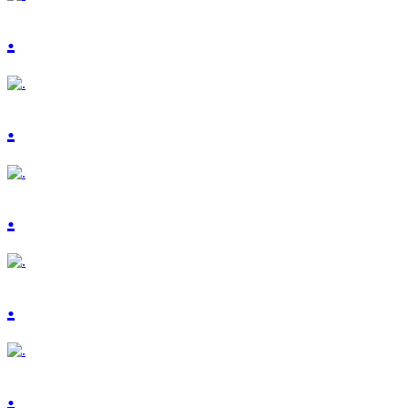
.
.
.
.
.