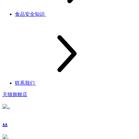
食品安全知识
联系我们
天猫旗舰店
..