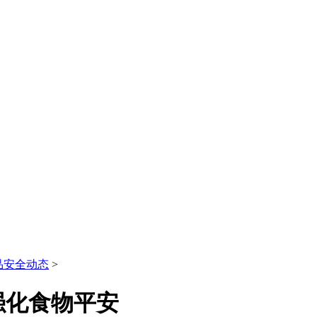
品安全动态
>
强化食物平安