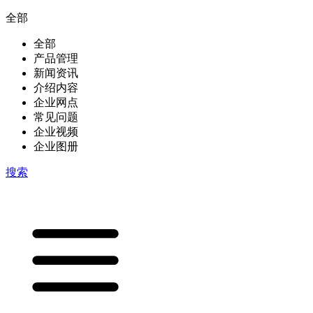
全部
全部
产品管理
新闻资讯
介绍内容
企业网点
常见问题
企业视频
企业图册
搜索