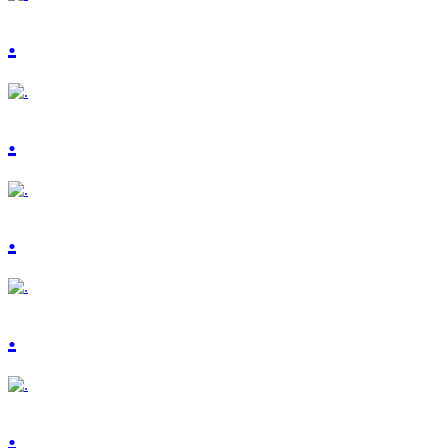
.
.
.
.
.