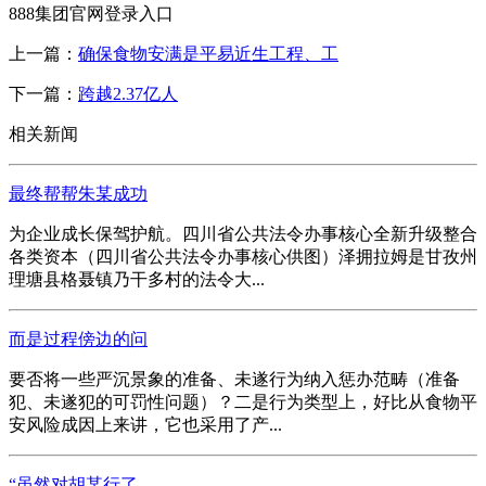
888集团官网登录入口
上一篇：
确保食物安满是平易近生工程、工
下一篇：
跨越2.37亿人
相关新闻
最终帮帮朱某成功
为企业成长保驾护航。四川省公共法令办事核心全新升级整合
各类资本（四川省公共法令办事核心供图）泽拥拉姆是甘孜州
理塘县格聂镇乃干多村的法令大...
而是过程傍边的问
要否将一些严沉景象的准备、未遂行为纳入惩办范畴（准备
犯、未遂犯的可罚性问题）？二是行为类型上，好比从食物平
安风险成因上来讲，它也采用了产...
“虽然对胡某行了