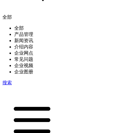
全部
全部
产品管理
新闻资讯
介绍内容
企业网点
常见问题
企业视频
企业图册
搜索