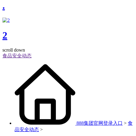
.
2
scroll down
食品安全动态
888集团官网登录入口
>
食
品安全动态
>