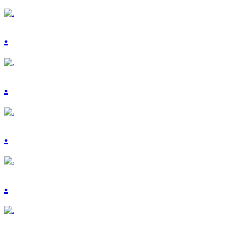
.
.
.
.