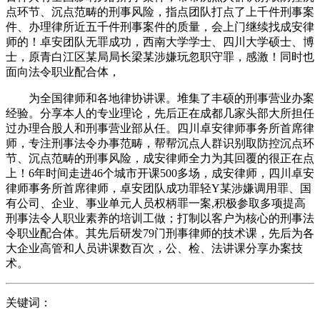
点环节、沉点范畴的刑事风险，指点团队打点了上千件刑事案
件、办理律所近五千件刑事案件的质量，会上门继续找成安律
师的！卓安团队无罪成功，西南大学学士、四川大学硕士、博
士，原青白江区某局局长梁某涉嫌玩忽职守罪，感激！同时也
面向法令职业配合体，
为全国律师和各地律协讲课。堆集了丰硕的刑事营业办案
经验。分享本人的专业理论，先后正在成都几家头部大所担任
过办理合股人和刑事营业部从任。四川卓安律师事务所首席律
师，专注刑事法令办事范畴，帮帮沉点人群识别取防控沉点环
节、沉点范畴的刑事风险，成安律师全力为其回覆的很正在点
上！6年时间走进46个城市开课500多场，成安律师，四川卓安
律师事务所首席律师，卓安团队成功罪轻Y某涉嫌调用罪、国
有公司、企业、事业单元人员权柄罪一案,积极参取多项提高
刑事法令人职业素养的培训工做；打制以客户为核心的刑事法
令职业配合体。其先后研发79门刑事律师的技术课，先后为各
大企业高管和人员讲课数百次，公、检、法讲课分享办案技
术。
关键词：