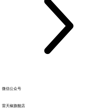
微信公众号
雷天椒旗舰店