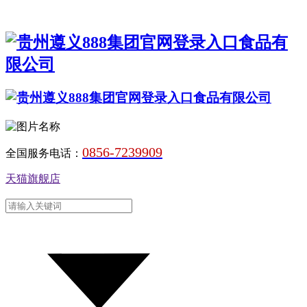
0856-7239909
全国服务电话：
天猫旗舰店