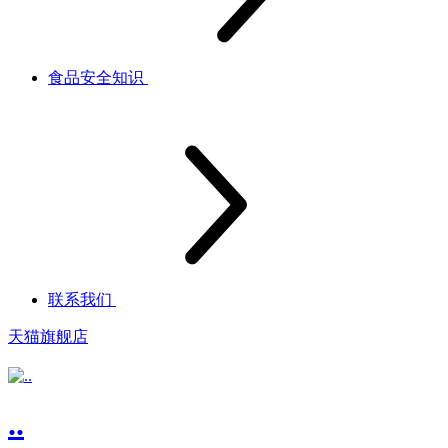
食品安全知识
联系我们
天猫旗舰店
..