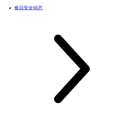
食品安全动态