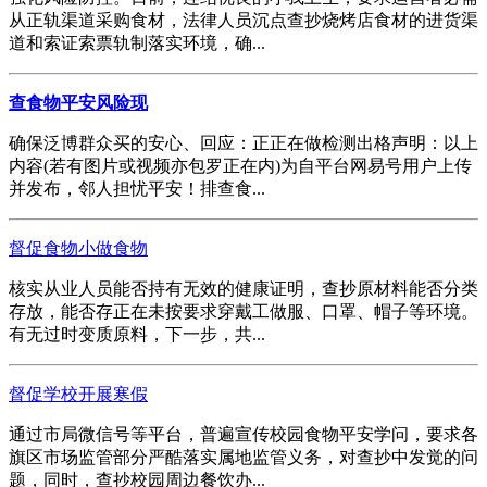
从正轨渠道采购食材，法律人员沉点查抄烧烤店食材的进货渠
道和索证索票轨制落实环境，确...
查食物平安风险现
确保泛博群众买的安心、回应：正正在做检测出格声明：以上
内容(若有图片或视频亦包罗正在内)为自平台网易号用户上传
并发布，邻人担忧平安！排查食...
督促食物小做食物
核实从业人员能否持有无效的健康证明，查抄原材料能否分类
存放，能否存正在未按要求穿戴工做服、口罩、帽子等环境。
有无过时变质原料，下一步，共...
督促学校开展寒假
通过市局微信号等平台，普遍宣传校园食物平安学问，要求各
旗区市场监管部分严酷落实属地监管义务，对查抄中发觉的问
题，同时，查抄校园周边餐饮办...