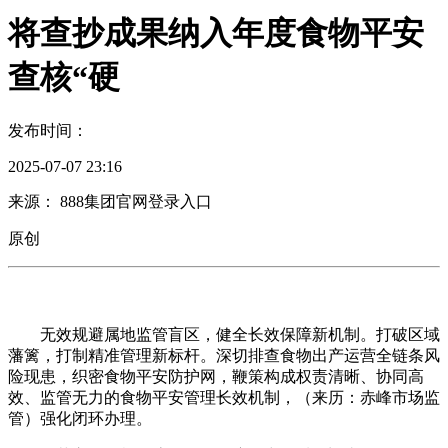
将查抄成果纳入年度食物平安
查核“硬
发布时间：
2025-07-07 23:16
来源： 888集团官网登录入口
原创
无效规避属地监管盲区，健全长效保障新机制。打破区域
藩篱，打制精准管理新标杆。深切排查食物出产运营全链条风
险现患，织密食物平安防护网，鞭策构成权责清晰、协同高
效、监管无力的食物平安管理长效机制，（来历：赤峰市场监
管）强化闭环办理。