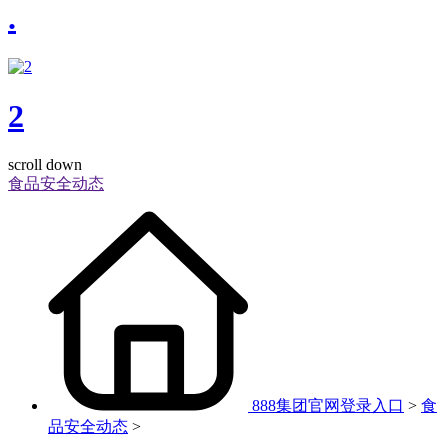
.
2
scroll down
食品安全动态
888集团官网登录入口
>
食
品安全动态
>